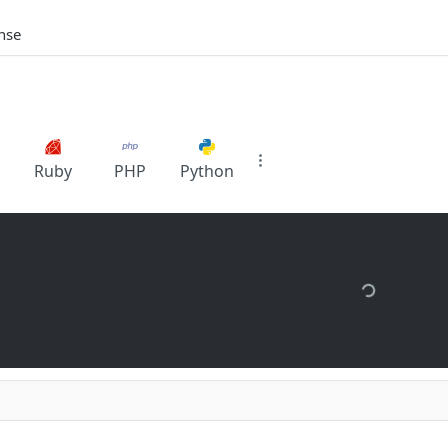
nse
Ruby
PHP
Python