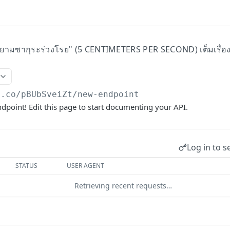
 "ยามซากุระร่วงโรย" (5 CENTIMETERS PER SECOND) เต็มเรื่อง 
t.co/pBUbSveiZt
/new-endpoint
endpoint! Edit this page to start documenting your API.
Log in to s
STATUS
USER AGENT
Retrieving recent requests…